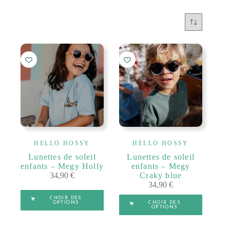
HELLO HOSSY
HELLO HOSSY
Lunettes de soleil
Lunettes de soleil
enfants – Megy Holly
enfants – Megy
34,90
€
Craky blue
34,90
€
Ce
Ce
CHOIX DES
produit
OPTIONS
CHOIX DES
produit
OPTIONS
a
a
plusieurs
A
plusieurs
A
8-10 ANS