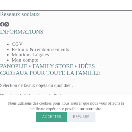
Réseaux sociaux
INFORMATIONS
CGV
Retours & remboursements
Mentions Légales
Mon compte
PANOPLIE • FAMILY STORE • IDÉES
CADEAUX POUR TOUTE LA FAMILLE
Sélection de beaux objets du quotidien.
Horaires de la boutique de Reims :
Mardi, mercredi, vendredi : 10h - 13h / 14h30 - 19h
Nous utilisons des cookies pour nous assurer que nous vous offrons la
Jeudi : 14h30 - 19h
meilleure expérience possible sur notre site.
Samedi 10h - 13h / 14h - 19h
Copyright © 2026 Panoplie. Tous droits réservés.
Boutique fermée le lundi & le dimanche.
ACCEPTER
REFUSER
15 rue Voltaire, à Reims