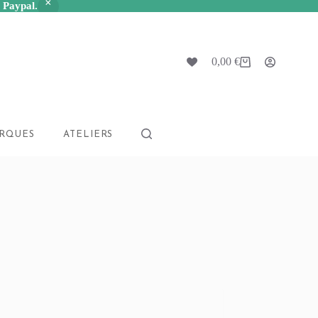
a Paypal.
0,00
€
Panier
d’achat
RQUES
ATELIERS