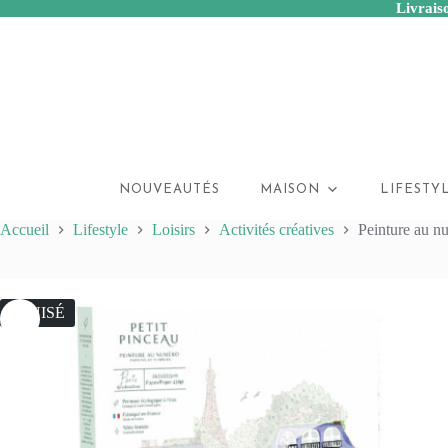
Livraiso
Passer
au
contenu
NOUVEAUTÉS
MAISON
LIFESTY
Accueil
Lifestyle
Loisirs
Activités créatives
Peinture au n
ÉPUISÉ