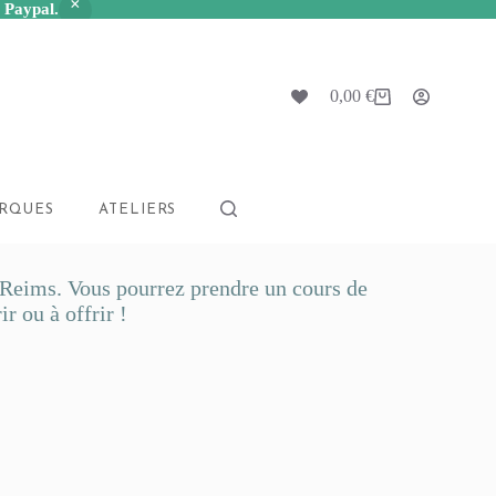
a Paypal.
0,00
€
Panier
d’achat
RQUES
ATELIERS
 à Reims. Vous pourrez prendre un cours de
r ou à offrir !