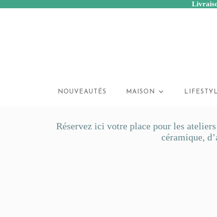
Livraiso
Passer
au
contenu
NOUVEAUTÉS
MAISON
LIFESTY
Réservez ici votre place pour les atelier
céramique, d’a