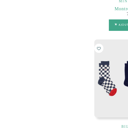
MIN
Montr
AJOU
BI