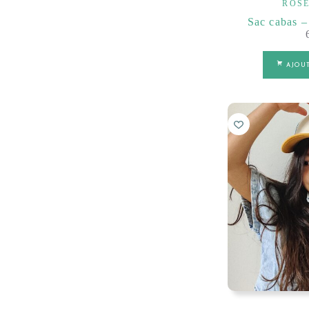
ROSE
Sac cabas –
AJOU