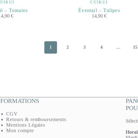
UIKUI
CUIKUI
il – Tomates
Éventail – Tulipes
14,90
€
14,90
€
1
2
3
4
…
15
NFORMATIONS
PAN
POU
CGV
Retours & remboursements
Sélect
Mentions Légales
Mon compte
Horai
Mardi,