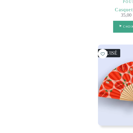
POU
Casquet
35,00
CHOI
18 M
ÉPUISÉ
6 ANS & P