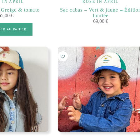
 IN APRIL
ROSE IN APRIL
 Greige & tomato
Sac cabas – Vert & jaune – Éditio
65,00
€
limitée
69,00
€
TER AU PANIER