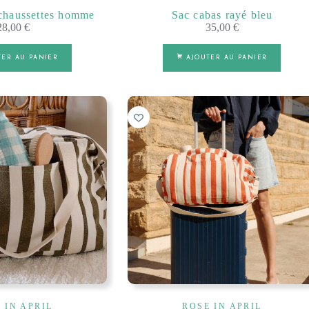
 chaussettes homme
Sac cabas rayé bleu
28,00
€
35,00
€
TER AU PANIER
AJOUTER AU PANIER
 IN APRIL
ROSE IN APRIL