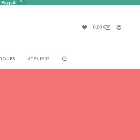
a Paypal.
0,00
€
Panier
d’achat
RQUES
ATELIERS