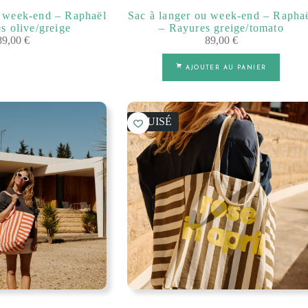
u week-end – Raphaël
Sac à langer ou week-end – Rapha
s olive/greige
– Rayures greige/tomato
89,00
€
89,00
€
AJOUTER AU PANIER
ÉPUISÉ