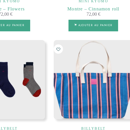
I KYOMO
MINI KYOMO
e – Flowers
Montre – Cinnamon roll
72,00
€
72,00
€
TER AU PANIER
AJOUTER AU PANIER
LLYBELT
BILLYBELT