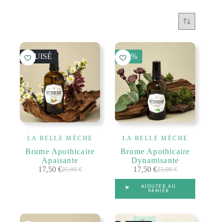
ÉPUISÉ
-30%
LA BELLE MÈCHE
LA BELLE MÈCHE
Brume Apothicaire
Brume Apothicaire
Apaisante
Dynamisante
17,50
€
17,50
€
25,00
€
25,00
€
Le
Le
Le
Le
prix
prix
prix
prix
AJOUTER AU
initial
actuel
initial
actuel
PANIER
était :
est :
était :
est :
25,00 €.
17,50 €.
25,00 €.
17,50 €.