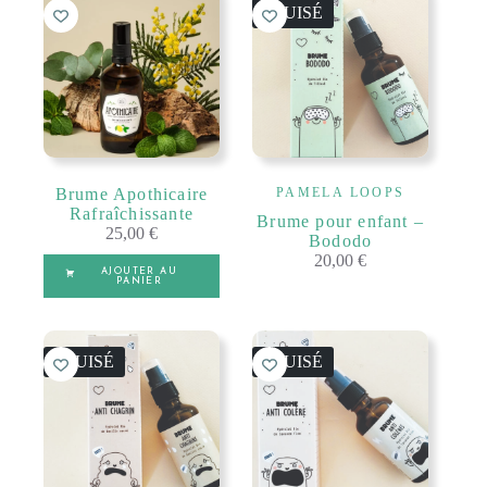
ÉPUISÉ
Brume Apothicaire
PAMELA LOOPS
Rafraîchissante
Brume pour enfant –
25,00
€
Bododo
20,00
€
AJOUTER AU
PANIER
ÉPUISÉ
ÉPUISÉ