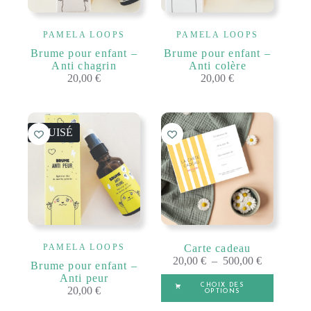
PAMELA LOOPS
PAMELA LOOPS
Brume pour enfant –
Brume pour enfant –
Anti chagrin
Anti colère
20,00
€
20,00
€
ÉPUISÉ
PAMELA LOOPS
Carte cadeau
Plage
20,00
€
–
500,00
€
Brume pour enfant –
de
Anti peur
Ce
prix :
CHOIX DES
20,00
€
produit
OPTIONS
20,00 €
a
à