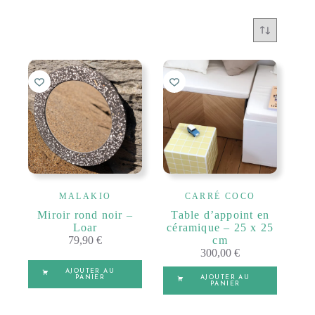
MALAKIO
CARRÉ COCO
Miroir rond noir –
Table d’appoint en
Loar
céramique – 25 x 25
79,90
€
cm
300,00
€
AJOUTER AU
PANIER
AJOUTER AU
PANIER