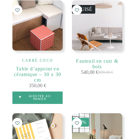
ÉPUISÉ
CARRÉ COCO
Fauteuil en cuir &
bois
Table d’appoint en
540,00
€
890,00
€
céramique – 30 x 30
Le
Le
cm
prix
prix
350,00
€
initial
actuel
était :
est :
890,00 €.
540,00 €.
AJOUTER AU
PANIER
-50%