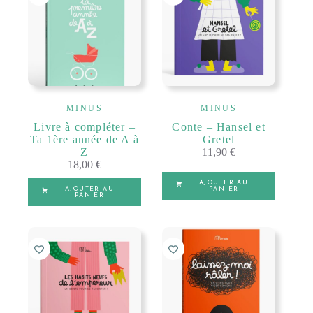
MINUS
MINUS
Livre à compléter –
Conte – Hansel et
Ta 1ère année de A à
Gretel
Z
11,90
€
18,00
€
AJOUTER AU
AJOUTER AU
PANIER
PANIER