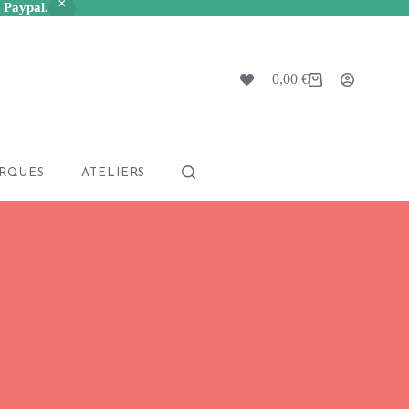
a Paypal.
0,00
€
Panier
d’achat
RQUES
ATELIERS