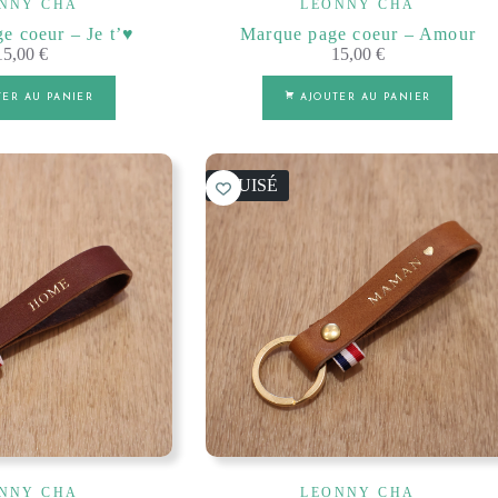
NNY CHA
LEONNY CHA
 coeur – Je t’♥️
Marque page coeur – Amour
15,00
€
15,00
€
TER AU PANIER
AJOUTER AU PANIER
ÉPUISÉ
NNY CHA
LEONNY CHA