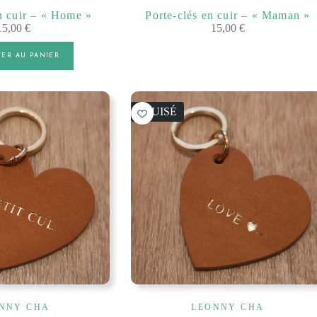
n cuir – « Home »
Porte-clés en cuir – « Maman »
15,00
€
15,00
€
TER AU PANIER
ÉPUISÉ
NNY CHA
LEONNY CHA