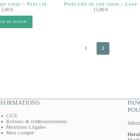
uir coeur – Petit cul
Porte-clés en cuir coeur – Love
15,00
€
15,00
€
TER AU PANIER
1
2
NFORMATIONS
PAN
POU
CGV
Retours & remboursements
Sélect
Mentions Légales
Mon compte
Horai
Mardi,