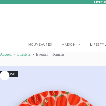
Livraiso
Passer
au
contenu
NOUVEAUTÉS
MAISON
LIFESTY
Accueil
Lifestyle
Éventail – Tomates
ÉPUISÉ