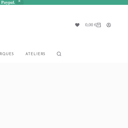
a Paypal.
0,00
€
Panier
d’achat
RQUES
ATELIERS