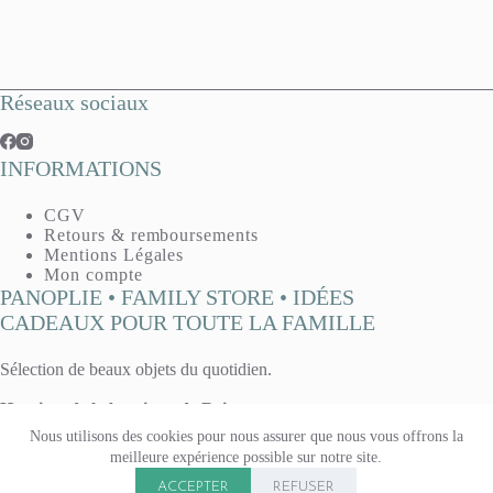
Réseaux sociaux
INFORMATIONS
CGV
Retours & remboursements
Mentions Légales
Mon compte
PANOPLIE • FAMILY STORE • IDÉES
CADEAUX POUR TOUTE LA FAMILLE
Sélection de beaux objets du quotidien.
Horaires de la boutique de Reims :
Mardi, mercredi, vendredi : 10h - 13h / 14h30 - 19h
Nous utilisons des cookies pour nous assurer que nous vous offrons la
Jeudi : 14h30 - 19h
meilleure expérience possible sur notre site.
Samedi 10h - 13h / 14h - 19h
Copyright © 2026 Panoplie. Tous droits réservés.
Boutique fermée le lundi & le dimanche.
ACCEPTER
REFUSER