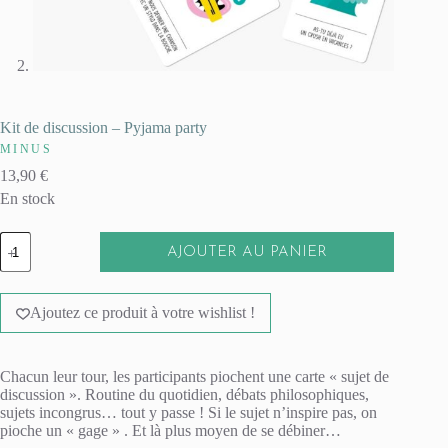
Kit de discussion – Pyjama party
MINUS
13,90
€
En stock
quantité
AJOUTER AU PANIER
de
Kit
A
de
l
discussion
Ajoutez ce produit à votre wishlist !
t
-
e
Pyjama
r
party
n
Chacun leur tour, les participants piochent une carte « sujet de
a
discussion ». Routine du quotidien, débats philosophiques,
t
sujets incongrus… tout y passe ! Si le sujet n’inspire pas, on
i
pioche un « gage » . Et là plus moyen de se débiner…
v