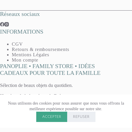
Réseaux sociaux
INFORMATIONS
CGV
Retours & remboursements
Mentions Légales
Mon compte
PANOPLIE • FAMILY STORE • IDÉES
CADEAUX POUR TOUTE LA FAMILLE
Sélection de beaux objets du quotidien.
Horaires de la boutique de Reims :
Mardi, mercredi, vendredi : 10h - 13h / 14h30 - 19h
Nous utilisons des cookies pour nous assurer que nous vous offrons la
Jeudi : 14h30 - 19h
meilleure expérience possible sur notre site.
Samedi 10h - 13h / 14h - 19h
Copyright © 2026 Panoplie. Tous droits réservés.
Boutique fermée le lundi & le dimanche.
ACCEPTER
REFUSER
15 rue Voltaire, à Reims