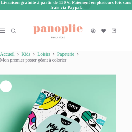
Livraison gratuite à partir de 150 €. Paiement en plusieurs fois sans
frais via Paypal.
Passer
au
contenu
Panier
d’achat
Accueil
Kids
Loisirs
Papeterie
Mon premier poster géant à colorier