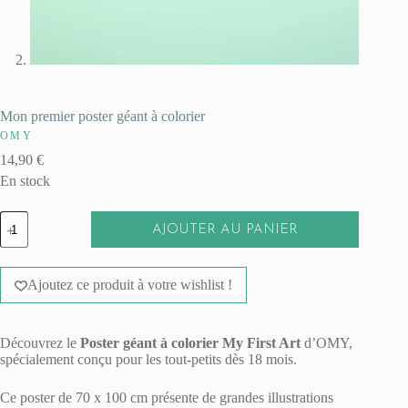
Mon premier poster géant à colorier
OMY
14,90
€
En stock
quantité
AJOUTER AU PANIER
de
Mon
A
premier
l
poster
Ajoutez ce produit à votre wishlist !
t
géant
e
à
r
colorier
n
Découvrez le
Poster géant à colorier My First Art
d’OMY,
a
spécialement conçu pour les tout-petits dès 18 mois.
t
i
Ce poster de 70 x 100 cm présente de grandes illustrations
v