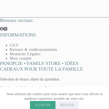
Réseaux sociaux
INFORMATIONS
CGV
Retours & remboursements
Mentions Légales
Mon compte
PANOPLIE • FAMILY STORE • IDÉES
CADEAUX POUR TOUTE LA FAMILLE
Sélection de beaux objets du quotidien.
Horaires de la boutique de Reims :
Mardi, mercredi, vendredi : 10h - 13h / 14h30 - 19h
Nous utilisons des cookies pour nous assurer que nous vous offrons la
Jeudi : 14h30 - 19h
meilleure expérience possible sur notre site.
Samedi 10h - 13h / 14h - 19h
Copyright © 2026 Panoplie. Tous droits réservés.
Boutique fermée le lundi & le dimanche.
ACCEPTER
REFUSER