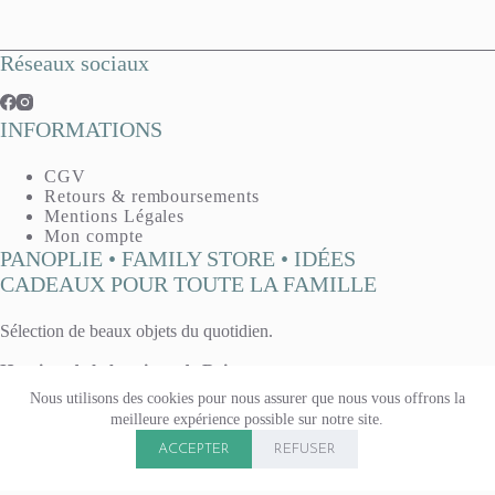
Réseaux sociaux
INFORMATIONS
CGV
Retours & remboursements
Mentions Légales
Mon compte
PANOPLIE • FAMILY STORE • IDÉES
CADEAUX POUR TOUTE LA FAMILLE
Sélection de beaux objets du quotidien.
Horaires de la boutique de Reims :
Mardi, mercredi, vendredi : 10h - 13h / 14h30 - 19h
Nous utilisons des cookies pour nous assurer que nous vous offrons la
Jeudi : 14h30 - 19h
meilleure expérience possible sur notre site.
Samedi 10h - 13h / 14h - 19h
Copyright © 2026 Panoplie. Tous droits réservés.
Boutique fermée le lundi & le dimanche.
ACCEPTER
REFUSER
15 rue Voltaire, à Reims