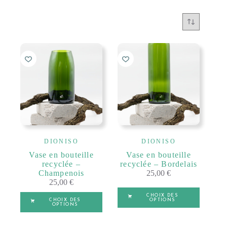
DIONISO
DIONISO
Vase en bouteille
Vase en bouteille
recyclée –
recyclée – Bordelais
Champenois
25,00
€
25,00
€
Ce
Ce
CHOIX DES
produit
CHOIX DES
OPTIONS
produit
OPTIONS
a
a
plusieurs
A
plusieurs
A
MARRON