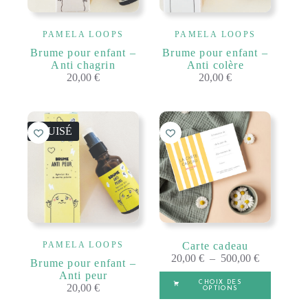
PAMELA LOOPS
PAMELA LOOPS
Brume pour enfant –
Brume pour enfant –
Anti chagrin
Anti colère
20,00
€
20,00
€
ÉPUISÉ
PAMELA LOOPS
Carte cadeau
Plage
20,00
€
–
500,00
€
Brume pour enfant –
de
Anti peur
Ce
prix :
CHOIX DES
20,00
€
produit
OPTIONS
20,00 €
a
à