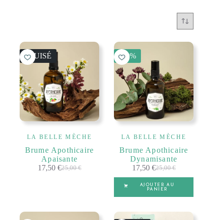
ÉPUISÉ
-30%
LA BELLE MÈCHE
LA BELLE MÈCHE
Brume Apothicaire
Brume Apothicaire
Apaisante
Dynamisante
17,50
€
17,50
€
25,00
€
25,00
€
Le
Le
Le
Le
prix
prix
prix
prix
AJOUTER AU
initial
actuel
initial
actuel
PANIER
était :
est :
était :
est :
25,00 €.
17,50 €.
25,00 €.
17,50 €.