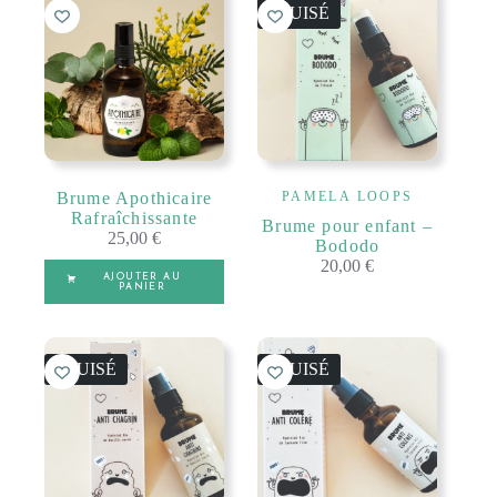
ÉPUISÉ
Brume Apothicaire
PAMELA LOOPS
Rafraîchissante
Brume pour enfant –
25,00
€
Bododo
20,00
€
AJOUTER AU
PANIER
ÉPUISÉ
ÉPUISÉ