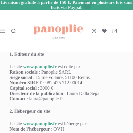
Livraison gratuite à partir de 150 €. Paiement en plusieurs fois sans
frais via Paypal.
Passer
au
contenu
Panier
d’achat
1. Éditeur du site
Le site
www.panoplie.fr
est édité par :
Raison sociale
: Panoplie SARL
Siège social
: 15 rue voltaire, 51100 Reims
Numéro SIRET
: 982 425 712 00014
Capital social
: 3000 €
Directeur de la publication
: Laura Dalla Sega
Contact
: laura@panoplie.fr
2. Hébergeur du site
Le site
www.panoplie.fr
est hébergé par :
Nom de l’hébergeur
: OVH