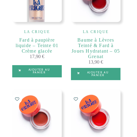
LA CRIQUE
LA CRIQUE
Fard à paupière
Baume à Lèvres
liquide – Teinte 01
Teinté & Fard à
Crème glacée
Joues Hydratant – 05
17,90
€
Grenat
13,90
€
AJOUTER AU
PANIER
AJOUTER AU
PANIER