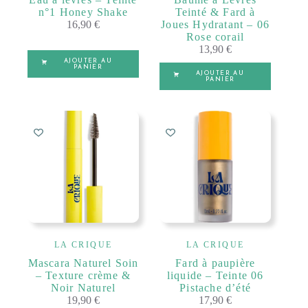
n°1 Honey Shake
Teinté & Fard à
16,90
€
Joues Hydratant – 06
Rose corail
13,90
€
AJOUTER AU
PANIER
AJOUTER AU
PANIER
LA CRIQUE
LA CRIQUE
Mascara Naturel Soin
Fard à paupière
– Texture crème &
liquide – Teinte 06
Noir Naturel
Pistache d’été
19,90
€
17,90
€