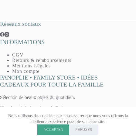
Réseaux sociaux
INFORMATIONS
CGV
Retours & remboursements
Mentions Légales
Mon compte
PANOPLIE • FAMILY STORE • IDÉES
CADEAUX POUR TOUTE LA FAMILLE
Sélection de beaux objets du quotidien.
Horaires de la boutique de Reims :
Mardi, mercredi, vendredi : 10h - 13h / 14h30 - 19h
Nous utilisons des cookies pour nous assurer que nous vous offrons la
Jeudi : 14h30 - 19h
meilleure expérience possible sur notre site.
Samedi 10h - 13h / 14h - 19h
Copyright © 2026 Panoplie. Tous droits réservés.
Boutique fermée le lundi & le dimanche.
ACCEPTER
REFUSER
15 rue Voltaire, à Reims