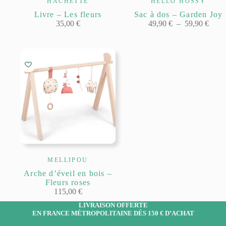
HACHETTE
HELLO HOSSY
Livre – Les fleurs
Sac à dos – Garden Joy
Plage
35,00
€
49,90
€
–
59,90
€
de
prix :
49,90
à
59,90
MELLIPOU
Arche d’éveil en bois –
Fleurs roses
115,00
€
LIVRAISON OFFERTE
EN FRANCE MÉTROPOLITAINE DÈS 150 € D’ACHAT