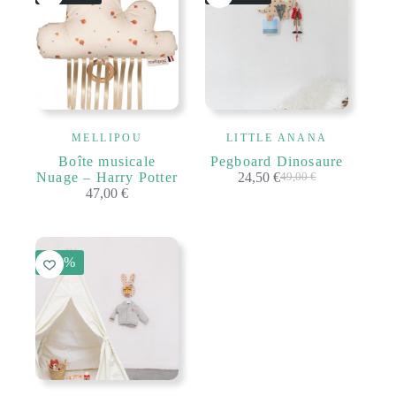
MELLIPOU
LITTLE ANANA
Boîte musicale
Pegboard Dinosaure
Nuage – Harry Potter
24,50
€
49,00
€
Le
Le
47,00
€
prix
prix
initial
actuel
était :
est :
49,00 €.
24,50 €.
-50%