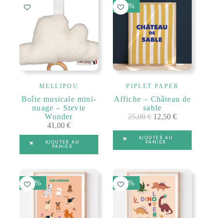
50 %
MELLIPOU
PIPLET PAPER
Boîte musicale mini-
Affiche – Château de
nuage – Stevie
sable
Wonder
25,00
€
12,50
€
41,00
€
AJOUTER AU
AJOUTER AU
PANIER
PANIER
50 %
50 %