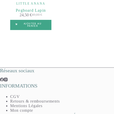
LITTLE ANANA
Pegboard Lapin
24,50
€
49,00
€
Le
Le
prix
prix
AJOUTER AU
initial
actuel
PANIER
était :
est :
49,00 €.
24,50 €.
Réseaux sociaux
INFORMATIONS
CGV
Retours & remboursements
Mentions Légales
Mon compte