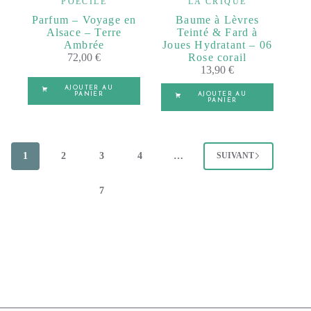
POÉCILE
LA CRIQUE
Parfum – Voyage en
Baume à Lèvres
Alsace – Terre
Teinté & Fard à
Ambrée
Joues Hydratant – 06
72,00
€
Rose corail
13,90
€
AJOUTER AU
PANIER
AJOUTER AU
PANIER
1
2
3
4
…
SUIVANT
7