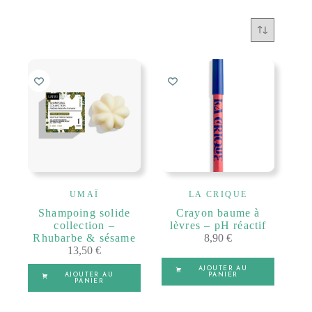
UMAÏ
LA CRIQUE
Shampoing solide
Crayon baume à
collection –
lèvres – pH réactif
Rhubarbe & sésame
8,90
€
13,50
€
AJOUTER AU
AJOUTER AU
PANIER
PANIER