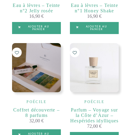
Eau à lèvres – Teinte
Eau à lèvres – Teinte
n°2 Jelly rosée
n°1 Honey Shake
16,90
€
16,90
€
AJOUTER AU
AJOUTER AU
PANIER
PANIER
POÉCILE
POÉCILE
Coffret découverte –
Parfum – Voyage sur
8 parfums
la Côte d’Azur –
32,00
€
Hespérides idylliques
72,00
€
AJOUTER AU