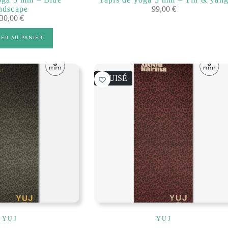
ndscape
99,00
€
30,00
€
TER AU PANIER
ÉPUISÉ
YUJ
YUJ