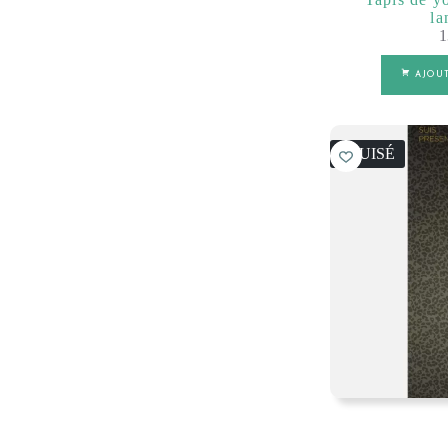
la
1
AJOU
ÉPUISÉ