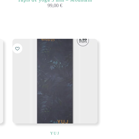
99,00
€
YUJ