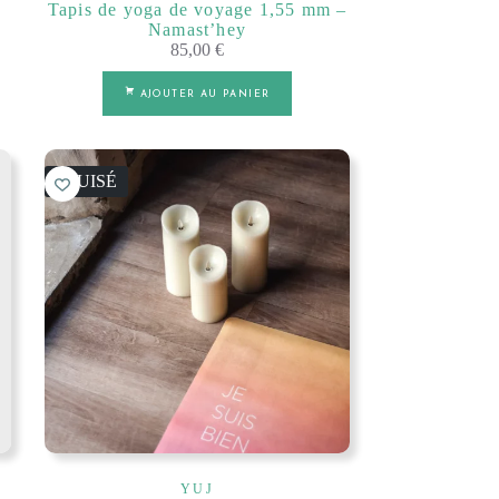
Tapis de yoga de voyage 1,55 mm –
Namast’hey
85,00
€
AJOUTER AU PANIER
ÉPUISÉ
YUJ