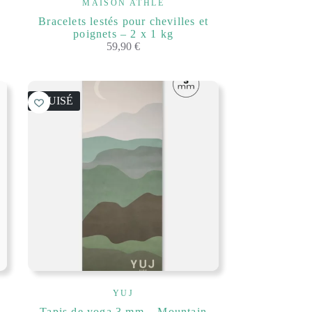
MAISON ATHLÉ
Bracelets lestés pour chevilles et
poignets – 2 x 1 kg
59,90
€
ÉPUISÉ
YUJ
g
Tapis de yoga 3 mm – Mountain