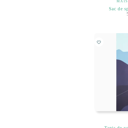
MAIS
Sac de s
Tapis de y