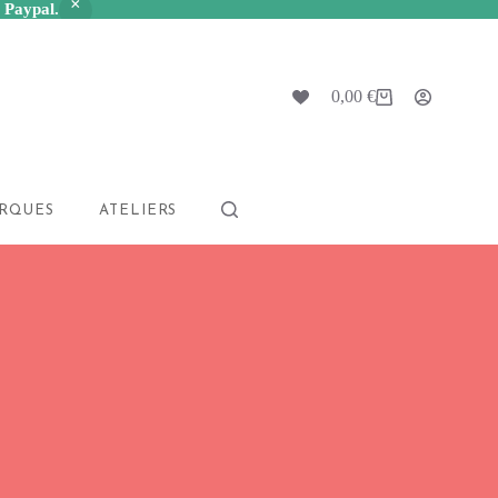
a Paypal.
0,00
€
Panier
d’achat
RQUES
ATELIERS