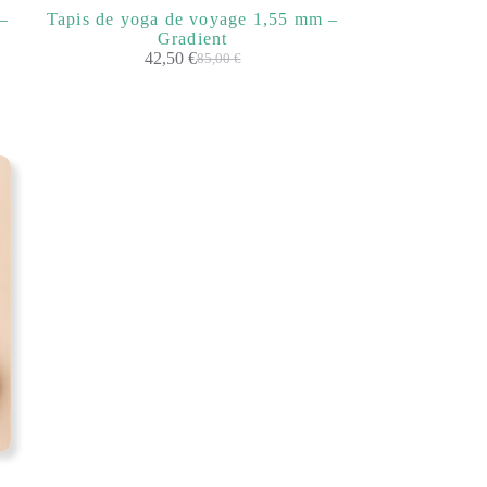
 –
Tapis de yoga de voyage 1,55 mm –
Gradient
42,50
€
85,00
€
Le
Le
prix
prix
initial
actuel
était :
est :
85,00 €.
42,50 €.