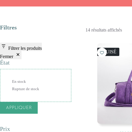
Filtres
Trié
14 résultats affichés
du
plus
récen
Filtrer les produits
au
ÉPUISÉ
plus
Fermer
ancie
État
État
En stock
Rupture de stock
APPLIQUER
Prix