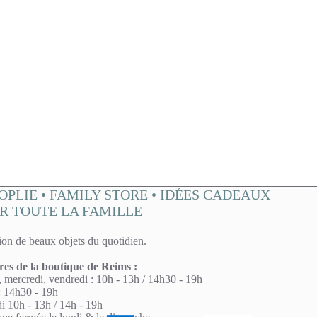
A
l
t
A
e
l
r
t
n
e
a
r
t
n
i
a
OPLIE • FAMILY STORE • IDÉES CADEAUX
v
t
R TOUTE LA FAMILLE
e
i
:
v
ion de beaux objets du quotidien.
e
:
res de la boutique de Reims :
 mercredi, vendredi : 10h - 13h / 14h30 - 19h
: 14h30 - 19h
 10h - 13h / 14h - 19h