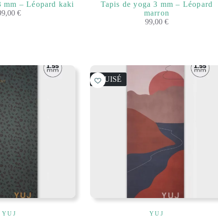
3 mm – Léopard kaki
Tapis de yoga 3 mm – Léopard
99,00
€
marron
99,00
€
ÉPUISÉ
YUJ
YUJ