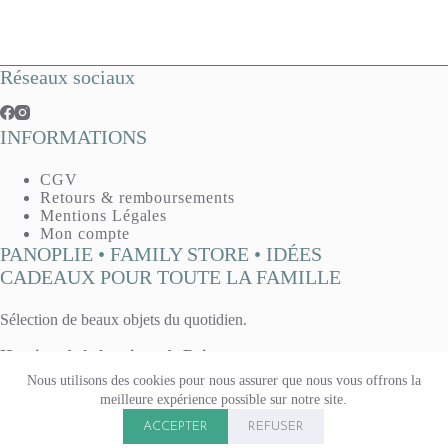
Réseaux sociaux
INFORMATIONS
CGV
Retours & remboursements
Mentions Légales
Mon compte
PANOPLIE • FAMILY STORE • IDÉES
CADEAUX POUR TOUTE LA FAMILLE
Sélection de beaux objets du quotidien.
Horaires de la boutique de Reims :
Mardi, mercredi, vendredi : 10h - 13h / 14h30 - 19h
Nous utilisons des cookies pour nous assurer que nous vous offrons la
Jeudi : 14h30 - 19h
meilleure expérience possible sur notre site.
Samedi 10h - 13h / 14h - 19h
Copyright © 2026 Panoplie. Tous droits réservés.
Boutique fermée le lundi & le dimanche.
ACCEPTER
REFUSER
15 rue Voltaire, à Reims