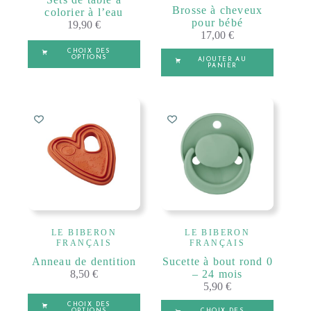
Brosse à cheveux
colorier à l’eau
pour bébé
19,90
€
17,00
€
Ce
CHOIX DES
produit
OPTIONS
AJOUTER AU
PANIER
a
plusieurs
A
DINOSAURES
variations.
l
Les
t
A
options
e
LICORNES
l
peuvent
r
t
être
n
e
choisies
a
r
sur
t
n
la
i
a
page
v
t
du
e
i
produit
:
v
LE BIBERON
LE BIBERON
e
FRANÇAIS
FRANÇAIS
:
Anneau de dentition
Sucette à bout rond 0
8,50
€
– 24 mois
5,90
€
Ce
Ce
CHOIX DES
OPTIONS
CHOIX DES