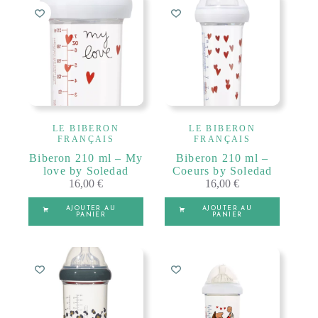
Les
t
A
options
e
ROSE
l
peuvent
r
t
être
n
e
choisies
a
r
sur
t
n
la
i
a
page
v
t
du
e
i
produit
:
v
LE BIBERON
LE BIBERON
e
FRANÇAIS
FRANÇAIS
:
Biberon 210 ml – My
Biberon 210 ml –
love by Soledad
Coeurs by Soledad
16,00
€
16,00
€
AJOUTER AU
AJOUTER AU
PANIER
PANIER