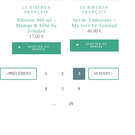
LE BIBERON
LE BIBERON
FRANÇAIS
FRANÇAIS
Biberon 360 ml –
Set de 3 biberons –
Maman & bébé by
My love by Soledad
Soledad
46,00
€
17,00
€
AJOUTER AU
AJOUTER AU
PANIER
PANIER
1
2
3
PRÉCÉDENT
SUIVANT
4
5
6
…
19