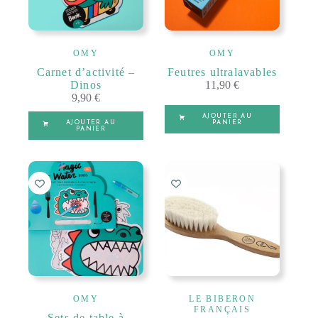
OMY
OMY
Carnet d’activité –
Feutres ultralavables
Dinos
11,90
€
9,90
€
AJOUTER AU
AJOUTER AU
PANIER
PANIER
OMY
LE BIBERON
FRANÇAIS
Sets de table à