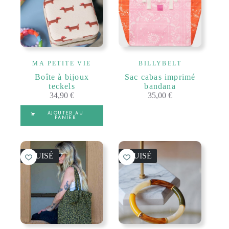
MA PETITE VIE
BILLYBELT
Boîte à bijoux
Sac cabas imprimé
teckels
bandana
34,90
€
35,00
€
AJOUTER AU
PANIER
ÉPUISÉ
ÉPUISÉ