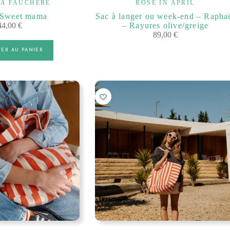
IA FAUCHÈRE
ROSE IN APRIL
 Sweet mama
Sac à langer ou week-end – Rapha
44,00
€
– Rayures olive/greige
89,00
€
TER AU PANIER