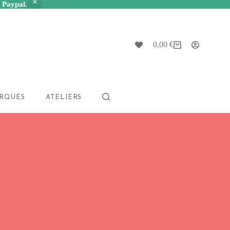
a Paypal.
0,00
€
Panier
d’achat
RQUES
ATELIERS