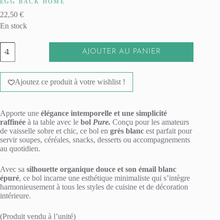
EGG BACK HOME
22,50
€
En stock
quantité
AJOUTER AU PANIER
de
Bol
A
en
l
grès
Ajoutez ce produit à votre wishlist !
t
-
e
Pure
r
n
Apporte une
élégance intemporelle et une simplicité
a
raffinée
à ta table avec le
bol
Pure.
Conçu pour les amateurs
t
de vaisselle sobre et chic, ce bol en
grès blanc
est parfait pour
i
servir soupes, céréales, snacks, desserts ou accompagnements
v
au quotidien.
e
:
Avec sa
silhouette organique douce et son émail blanc
épuré
, ce bol incarne une esthétique minimaliste qui s’intègre
harmonieusement à tous les styles de cuisine et de décoration
intérieure.
(Produit vendu à l’unité)