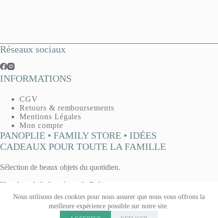
Réseaux sociaux
INFORMATIONS
CGV
Retours & remboursements
Mentions Légales
Mon compte
PANOPLIE • FAMILY STORE • IDÉES
CADEAUX POUR TOUTE LA FAMILLE
Sélection de beaux objets du quotidien.
Horaires de la boutique de Reims :
Mardi, mercredi, vendredi : 10h - 13h / 14h30 - 19h
Nous utilisons des cookies pour nous assurer que nous vous offrons la
Jeudi : 14h30 - 19h
meilleure expérience possible sur notre site.
Samedi 10h - 13h / 14h - 19h
Copyright © 2026 Panoplie. Tous droits réservés.