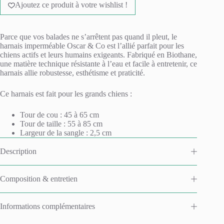
pour
Ajoutez ce produit à votre wishlist !
t
chien
e
r
n
Parce que vos balades ne s’arrêtent pas quand il pleut, le
a
harnais imperméable Oscar & Co est l’allié parfait pour les
t
chiens actifs et leurs humains exigeants. Fabriqué en Biothane,
i
une matière technique résistante à l’eau et facile à entretenir, ce
v
harnais allie robustesse, esthétisme et praticité.
e
:
Ce harnais est fait pour les grands chiens :
Tour de cou : 45 à 65 cm
Tour de taille : 55 à 85 cm
Largeur de la sangle : 2,5 cm
Description
Composition & entretien
Informations complémentaires