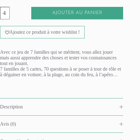
quantité
AJOUTER AU PANIER
de
Jeu
A
des
l
7
Ajoutez ce produit à votre wishlist !
t
familles
e
-
r
Super
n
endroits
Avec ce jeu de 7 familles qui se méritent, vous allez jouer
a
mais aussi apprendre des choses et tester vos connaissances
t
tout en jouant.
i
7 familles de 5 cartes, 70 questions à se poser à tour de rôle et
v
à dégainer en voiture, à la plage, au coin du feu, à l’apéro…
e
:
Description
Avis (0)