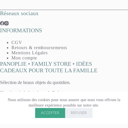
Réseaux sociaux
INFORMATIONS
CGV
Retours & remboursements
Mentions Légales
Mon compte
PANOPLIE • FAMILY STORE • IDÉES
CADEAUX POUR TOUTE LA FAMILLE
Sélection de beaux objets du quotidien.
Horaires de la boutique de Reims :
Mardi, mercredi, vendredi : 10h - 13h / 14h30 - 19h
Nous utilisons des cookies pour nous assurer que nous vous offrons la
Jeudi : 14h30 - 19h
meilleure expérience possible sur notre site.
Samedi 10h - 13h / 14h - 19h
Copyright © 2026 Panoplie. Tous droits réservés.
Boutique fermée le lundi & le dimanche.
ACCEPTER
REFUSER
15 rue Voltaire, à Reims