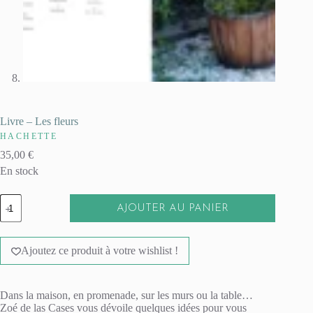
Livre – Les fleurs
HACHETTE
35,00
€
En stock
quantité
AJOUTER AU PANIER
de
Livre
A
-
l
Les
Ajoutez ce produit à votre wishlist !
t
fleurs
e
r
n
Dans la maison, en promenade, sur les murs ou la table…
a
Zoé de las Cases vous dévoile quelques idées pour vous