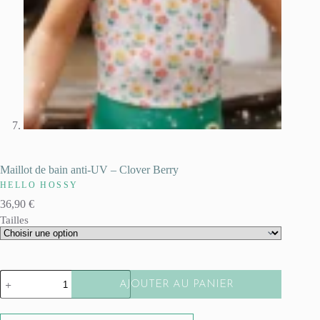
Maillot de bain anti-UV – Clover Berry
HELLO HOSSY
36,90
€
Tailles
quantité
AJOUTER AU PANIER
de
Maillot
A
de
l