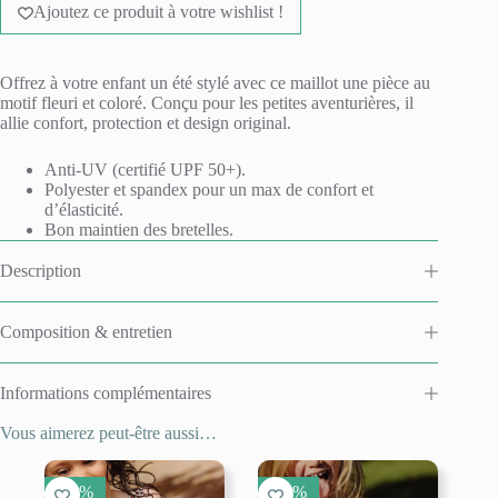
bain
Ajoutez ce produit à votre wishlist !
t
anti-
e
UV
r
-
n
Clover
Offrez à votre enfant un été stylé avec ce maillot une pièce au
a
Berry
motif fleuri et coloré.
Conçu pour les petites aventurières, il
t
allie confort, protection et design original.
i
v
Anti-UV (certifié UPF 50+).
e
Polyester et spandex pour un max de confort et
:
d’élasticité.
Bon maintien des bretelles.
Description
Composition & entretien
Informations complémentaires
Vous aimerez peut-être aussi…
50 %
50 %