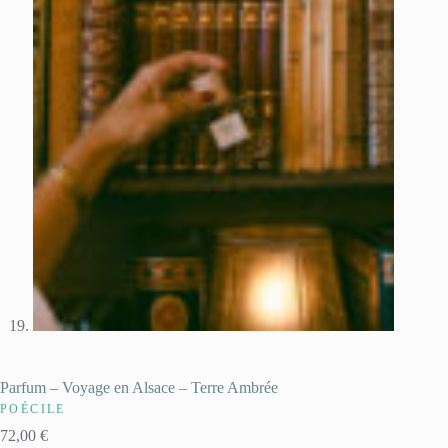
Parfum – Voyage en Alsace – Terre Ambrée
POÉCILE
72,00
€