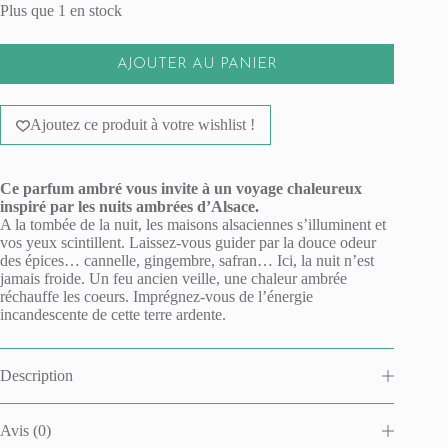
Plus que 1 en stock
AJOUTER AU PANIER
A
l
Ajoutez ce produit à votre wishlist !
t
e
r
n
Ce parfum ambré vous invite à un voyage chaleureux
a
inspiré par les nuits ambrées d’Alsace.
t
A la tombée de la nuit, les maisons alsaciennes s’illuminent et
i
vos yeux scintillent. Laissez-vous guider par la douce odeur
v
des épices… cannelle, gingembre, safran… Ici, la nuit n’est
e
jamais froide. Un feu ancien veille, une chaleur ambrée
:
réchauffe les coeurs. Imprégnez-vous de l’énergie
incandescente de cette terre ardente.
Description
Avis (0)