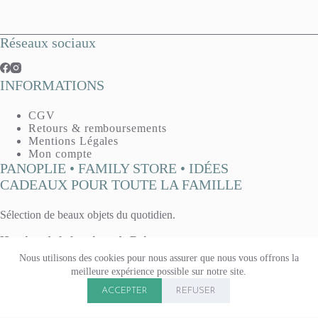
Réseaux sociaux
INFORMATIONS
CGV
Retours & remboursements
Mentions Légales
Mon compte
PANOPLIE • FAMILY STORE • IDÉES
CADEAUX POUR TOUTE LA FAMILLE
Sélection de beaux objets du quotidien.
Horaires de la boutique de Reims :
Mardi, mercredi, vendredi : 10h - 13h / 14h30 - 19h
Nous utilisons des cookies pour nous assurer que nous vous offrons la
Jeudi : 14h30 - 19h
meilleure expérience possible sur notre site.
Samedi 10h - 13h / 14h - 19h
Copyright © 2026 Panoplie. Tous droits réservés.
Boutique fermée le lundi & le dimanche.
ACCEPTER
REFUSER
15 rue Voltaire, à Reims