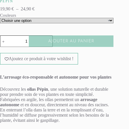
PÉPIN
Plage
19,90
€
–
24,90
€
de
Couleurs
prix :
19,90 €
à
24,90 €
quantité
AJOUTER AU PANIER
de
Olla
A
hydratante
l
-
Ajoutez ce produit à votre wishlist !
t
Unie
e
r
n
L’arrosage éco-responsable et autonome pour vos plantes
a
t
Découvrez les
ollas Pépin
, une solution naturelle et durable
i
pour prendre soin de vos plantes en toute simplicité.
v
Fabriquées en argile, les ollas permettent un
arrosage
e
autonome
et en douceur, directement au niveau des racines.
:
En enterrant l’olla dans la terre et en la remplissant d’eau,
l’humidité se diffuse progressivement selon les besoins de la
plante, évitant ainsi le gaspillage.