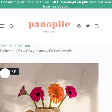
Livraison gratuite à partir de 150 €. Paiement en plusieurs fois sans
frais via Paypal.
Passer
au
contenu
Panier
d’achat
Accueil
Maison
Pichet en grès – Cozy hearts – Edition limitée
ÉPUISÉ