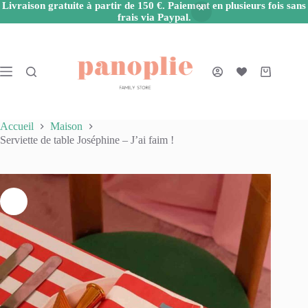
Livraison gratuite à partir de 150 €. Paiement en plusieurs fois sans
frais via Paypal.
Passer
au
contenu
Panier
d’achat
Accueil
Maison
Serviette de table Joséphine – J’ai faim !