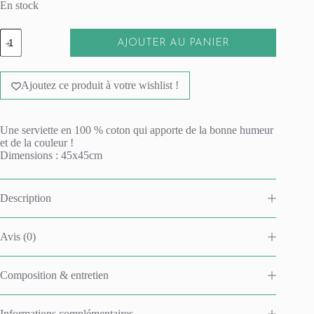
En stock
quantité
AJOUTER AU PANIER
de
Serviette
A
de
l
table
Ajoutez ce produit à votre wishlist !
t
Joséphine
e
-
r
J'ai
n
faim
Une serviette en 100 % coton qui apporte de la bonne humeur
a
!
et de la couleur !
t
Dimensions : 45x45cm
i
v
e
Description
:
Avis (0)
Composition & entretien
Informations complémentaires