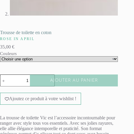
Trousse de toilette en coton
ROSE IN APRIL
35,00
€
Couleurs
quantité
AJOUTER AU PANIER
de
Trousse
A
de
l
toilette
Ajoutez ce produit à votre wishlist !
t
en
e
coton
r
n
La trousse de toilette Vic est l’accessoire incontournable pour
a
ranger avec style tous vos essentiels. Avec ses jolies rayures,
t
elle allie élégance intemporelle et praticité. Son format
i
généreux permet d’y glisser tout ce dont vous avez besoin,