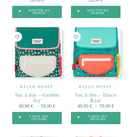
AJOUTER AU
AJOUTER AU
PANIER
PANIER
HELLO HOSSY
HELLO HOSSY
Sac à dos – Garden
Sac à dos – Disco
Joy
Roar
Plage
Plage
49,90
€
–
59,90
€
49,90
€
–
59,90
€
de
de
Ce
Ce
prix :
prix :
CHOIX DES
CHOIX DES
produit
produit
OPTIONS
OPTIONS
49,90 €
49,90 €
a
a
à
à
plusieurs
plusieurs
A
A
59,90 €
59,90 €
2 - 5 ANS
2 - 5 ANS
variations.
variations.
l
l