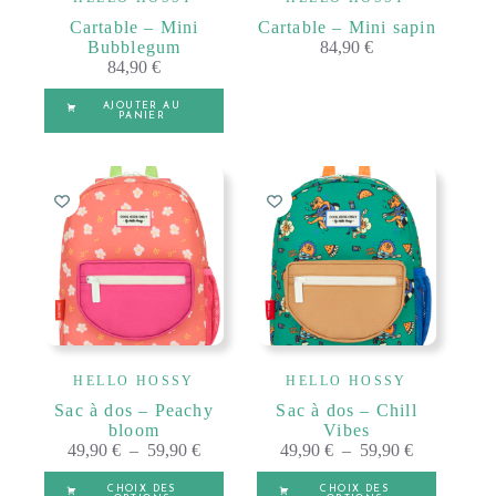
Cartable – Mini
Cartable – Mini sapin
Bubblegum
84,90
€
84,90
€
AJOUTER AU
PANIER
HELLO HOSSY
HELLO HOSSY
Sac à dos – Peachy
Sac à dos – Chill
bloom
Vibes
Plage
Plage
49,90
€
–
59,90
€
49,90
€
–
59,90
€
de
de
Ce
Ce
prix :
prix :
CHOIX DES
CHOIX DES