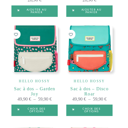
AJOUTER AU
AJOUTER AU
PANIER
PANIER
HELLO HOSSY
HELLO HOSSY
Sac à dos – Garden
Sac à dos – Disco
Joy
Roar
Plage
Plage
49,90
€
–
59,90
€
49,90
€
–
59,90
€
de
de
Ce
Ce
prix :
prix :
CHOIX DES
CHOIX DES
produit
produit
OPTIONS
OPTIONS
49,90 €
49,90 €
a
a
à
à
plusieurs
plusieurs
A
A
59,90 €
59,90 €
2 - 5 ANS
2 - 5 ANS
variations.
variations.
l
l