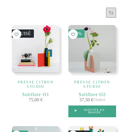
ÉPUISÉ
-50%
PRESSE CITRON
PRESSE CITRON
STUDIO
STUDIO
Soliflore O1
Soliflore O2
75,00
€
37,50
€
75,00
€
Le
Le
prix
prix
AJOUTER AU
initial
actuel
PANIER
était :
est :
75,00 €.
37,50 €.