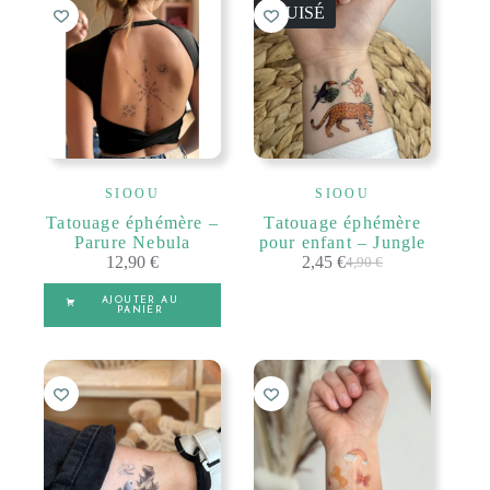
ÉPUISÉ
SIOOU
SIOOU
Tatouage éphémère –
Tatouage éphémère
Parure Nebula
pour enfant – Jungle
12,90
€
2,45
€
4,90
€
Le
Le
prix
prix
AJOUTER AU
initial
actuel
PANIER
était :
est :
4,90 €.
2,45 €.