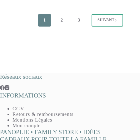
était :
est :
4,90 €.
2,45 €.
1
2
3
SUIVANT
Réseaux sociaux
INFORMATIONS
CGV
Retours & remboursements
Mentions Légales
Mon compte
PANOPLIE • FAMILY STORE • IDÉES
CADEAUX POUR TOUTE LA FAMILLE