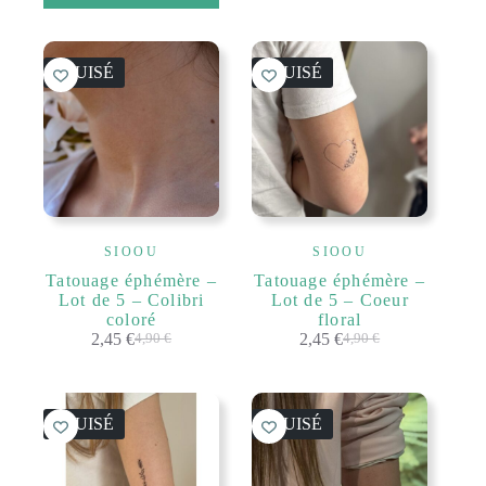
ÉPUISÉ
ÉPUISÉ
SIOOU
SIOOU
Tatouage éphémère –
Tatouage éphémère –
Lot de 5 – Colibri
Lot de 5 – Coeur
coloré
floral
2,45
€
2,45
€
4,90
€
4,90
€
Le
Le
Le
Le
prix
prix
prix
prix
initial
actuel
initial
actuel
était :
est :
était :
est :
ÉPUISÉ
ÉPUISÉ
4,90 €.
2,45 €.
4,90 €.
2,45 €.