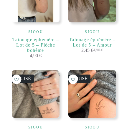
SIOOU
SIOOU
Tatouage éphémère –
Tatouage éphémère –
Lot de 5 – Flèche
Lot de 5 – Amour
bohème
2,45
€
4,90
€
Le
Le
4,90
€
prix
prix
initial
actuel
était :
est :
4,90 €.
2,45 €.
ÉPUISÉ
ÉPUISÉ
SIOOU
SIOOU