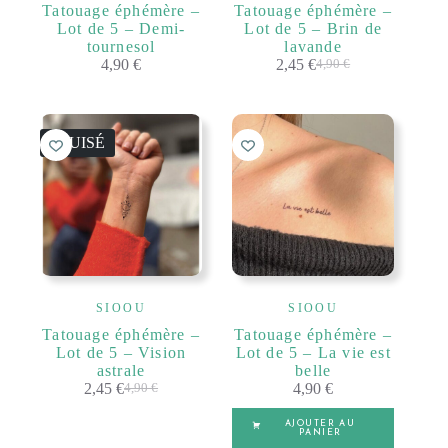
Tatouage éphémère –
Tatouage éphémère –
Lot de 5 – Demi-
Lot de 5 – Brin de
tournesol
lavande
4,90
€
2,45
€
4,90
€
Le
Le
prix
prix
initial
actuel
était :
est :
ÉPUISÉ
4,90 €.
2,45 €.
SIOOU
SIOOU
Tatouage éphémère –
Tatouage éphémère –
Lot de 5 – Vision
Lot de 5 – La vie est
astrale
belle
2,45
€
4,90
€
4,90
€
Le
Le
prix
prix
AJOUTER AU
initial
actuel
PANIER