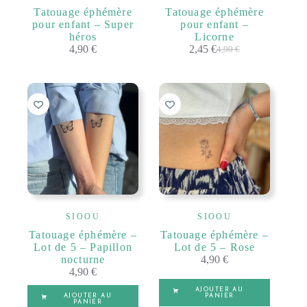
Tatouage éphémère
Tatouage éphémère
pour enfant – Super
pour enfant –
héros
Licorne
4,90
€
2,45
€
4,90
€
Le
Le
prix
prix
initial
actuel
était :
est :
4,90 €.
2,45 €.
SIOOU
SIOOU
Tatouage éphémère –
Tatouage éphémère –
Lot de 5 – Papillon
Lot de 5 – Rose
nocturne
4,90
€
4,90
€
AJOUTER AU
AJOUTER AU
PANIER
PANIER