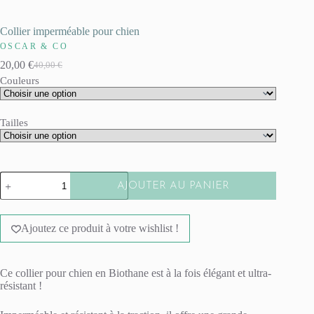
Collier imperméable pour chien
OSCAR & CO
20,00
€
40,00
€
Le
Le
Couleurs
prix
prix
initial
actuel
était :
est :
40,00 €.
20,00 €.
Tailles
quantité
AJOUTER AU PANIER
de
Collier
A
imperméable
l
pour
Ajoutez ce produit à votre wishlist !
t
chien
e
r
n
Ce collier pour chien en Biothane est à la fois élégant et ultra-
a
résistant !
t
i