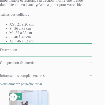
Imperméable et résistant à la traction, il offre une grande
v
durabilité tout en étant agréable à porter pour votre chien.
e
:
Tailles des colliers :
XS : 21 à 26 cm
S : 26 à 32 cm
M : 32 à 38 cm
L : 40 à 46 cm
XL : 46 à 52 cm
Description
Composition & entretien
Informations complémentaires
Vous aimerez peut-être aussi…
-50%