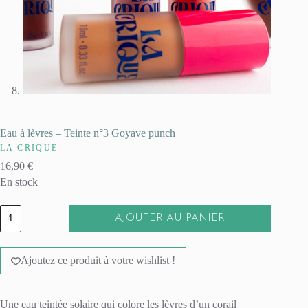
Eau à lèvres – Teinte n°3 Goyave punch
LA CRIQUE
16,90
€
En stock
quantité
AJOUTER AU PANIER
de
Eau
A
à
l
lèvres
Ajoutez ce produit à votre wishlist !
t
-
e
Teinte
r
n°3
n
Goyave
Une eau teintée solaire qui colore les lèvres d’un corail