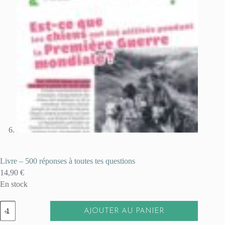
Livre – 500 réponses à toutes tes questions
14,90
€
En stock
quantité
AJOUTER AU PANIER
de
Livre