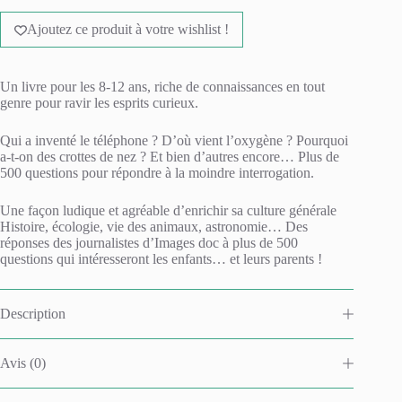
A
-
l
500
Ajoutez ce produit à votre wishlist !
t
réponses
e
à
r
toutes
n
tes
Un livre pour les 8-12 ans, riche de connaissances en tout
a
questions
genre pour ravir les esprits curieux.
t
i
Qui a inventé le téléphone ? D’où vient l’oxygène ? Pourquoi
v
a-t-on des crottes de nez ? Et bien d’autres encore… Plus de
e
500 questions pour répondre à la moindre interrogation.
:
Une façon ludique et agréable d’enrichir sa culture générale
Histoire, écologie, vie des animaux, astronomie… Des
réponses des journalistes d’Images doc à plus de 500
questions qui intéresseront les enfants… et leurs parents !
Description
Avis (0)