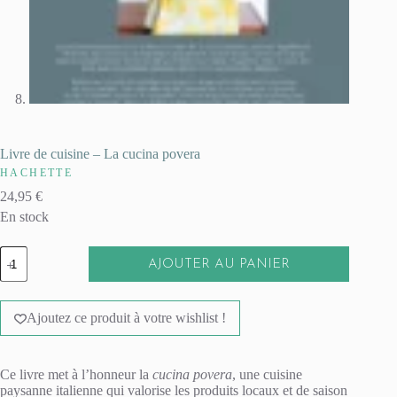
Livre de cuisine – La cucina povera
HACHETTE
24,95
€
En stock
quantité
AJOUTER AU PANIER
de
Livre
A
de
l
cuisine
Ajoutez ce produit à votre wishlist !
t
-
e
La
r
cucina
n
povera
Ce livre met à l’honneur la
cucina povera
, une cuisine
a
paysanne italienne qui valorise les produits locaux et de saison