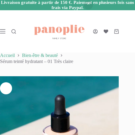
Livraison gratuite à partir de 150 €. Paiement en plusieurs fois sans
frais via Paypal.
Passer
au
contenu
Panier
d’achat
Accueil
Bien-être & beauté
Sérum teinté hydratant – 01 Très claire