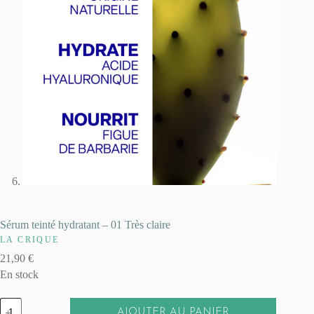
Sérum teinté hydratant – 01 Très claire
LA CRIQUE
21,90
€
En stock
quantité
AJOUTER AU PANIER