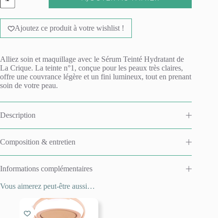
de
Sérum
A
teinté
l
hydratant
Ajoutez ce produit à votre wishlist !
t
-
e
01
r
Très
n
claire
Alliez soin et maquillage avec le
Sérum Teinté Hydratant
de
a
La Crique.
La teinte n°1, c
onçue pour les peaux très claires,
t
offre une couvrance légère et un fini lumineux, tout en prenant
i
soin de votre peau.
v
e
:
Description
Composition & entretien
Informations complémentaires
Vous aimerez peut-être aussi…