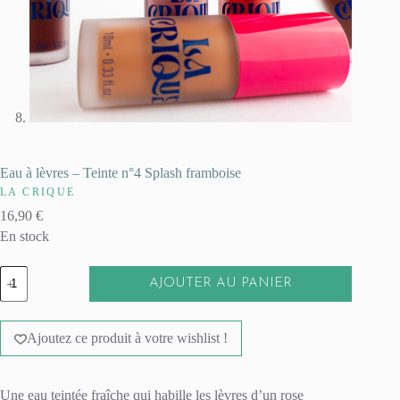
Eau à lèvres – Teinte n°4 Splash framboise
LA CRIQUE
16,90
€
En stock
quantité
AJOUTER AU PANIER
de
Eau
A
à
l
lèvres
Ajoutez ce produit à votre wishlist !
t
-
e
Teinte
r
n°4
n
Splash
Une eau teintée fraîche qui habille les lèvres d’un rose