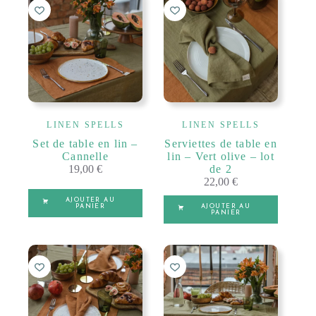
LINEN SPELLS
LINEN SPELLS
Set de table en lin –
Serviettes de table en
Cannelle
lin – Vert olive – lot
19,00
€
de 2
22,00
€
AJOUTER AU
PANIER
AJOUTER AU
PANIER