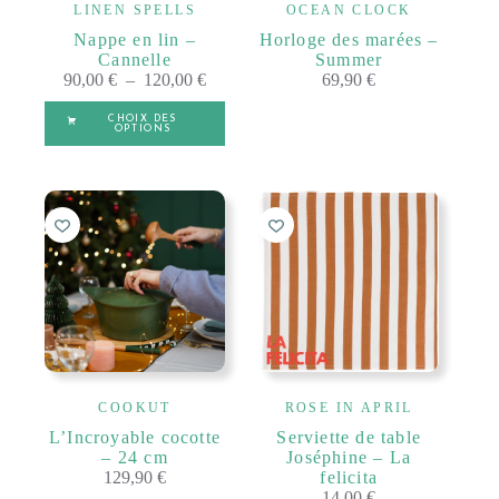
v
LINEN SPELLS
OCEAN CLOCK
e
Nappe en lin –
Horloge des marées –
:
Cannelle
Summer
Plage
90,00
€
–
120,00
€
69,90
€
de
Ce
prix :
CHOIX DES
produit
OPTIONS
90,00 €
a
à
plusieurs
A
120,00 €
140 X 250 CM
variations.
l
Les
t
A
options
e
140 X 300 CM
l
peuvent
r
t
être
n
e
choisies
a
r
sur
t
n
la
i
a
page
v
t
du
e
i
produit
:
v
COOKUT
ROSE IN APRIL
e
L’Incroyable cocotte
Serviette de table
:
– 24 cm
Joséphine – La
129,90
€
felicita
14,00
€